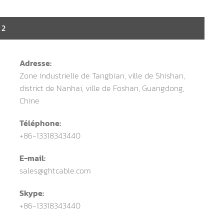
 2
Adresse:
Zone industrielle de Tangbian, ville de Shishan,
district de Nanhai, ville de Foshan, Guangdong,
Chine
Téléphone:
+86-13318343440
E-mail:
sales@ghtcable.com
Skype:
+86-13318343440