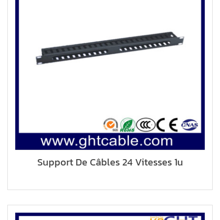
Support De Câbles 24 Vitesses 1u