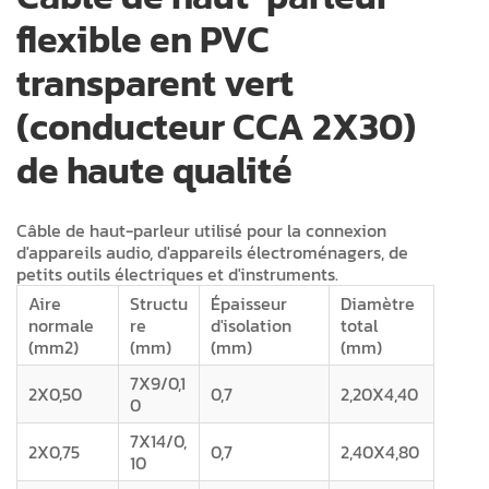
flexible en PVC
transparent vert
(conducteur CCA 2X30)
de haute qualité
Câble de haut-parleur utilisé pour la connexion
d'appareils audio, d'appareils électroménagers, de
petits outils électriques et d'instruments.
Aire
Structu
Épaisseur
Diamètre
normale
re
d'isolation
total
(mm2)
(mm)
(mm)
(mm)
7X9/0,1
2X0,50
0,7
2,20X4,40
0
7X14/0,
2X0,75
0,7
2,40X4,80
10