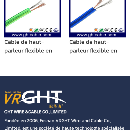
RCA transparent de
2,0 mm
Câble de haut-
Câble de haut-
parleur flexible en
parleur flexible en
PVC transparent vert
PVC bleu transparent
(conducteur CCA
(conducteur CCA
2X30) de haute
2X30) de haute
qualité
qualité
Fondée en 2006, Foshan VRGHT Wire and Cable Co.,
Limited. est une société de haute technologie spécialisée