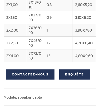
7X18/0,
2X1,00
0,8
2,60X5,20
10
7X27/0
2X1,50
0,9
3,10X6,20
,10
7X36/0
2X2.00
1
3,90X7,80
,10
7X45/0
2X2,50
1.2
4,20X8,40
,10
7X72/0
2X4.00
1.3
4,80X9,60
,10
CONTACTEZ-NOUS
ENQUÊTE
Modèle: speaker cable