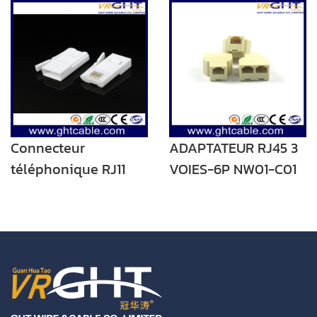
50μ
à femelle connecteur
de câble réseau avec
oreilles câble réseau
câble d'extension
double femelle
Connecteur
ADAPTATEUR RJ45 3
téléphonique RJ11
VOIES-6P NW01-C01
CAT3 6P2C/6P4C UK